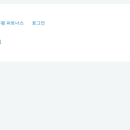
쿠팡 파트너스
로그인
책