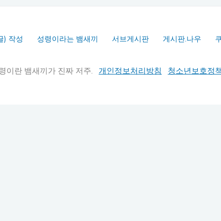
글) 작성
성령이라는 뱀새끼
서브게시판
게시판.나우
실추적" 성령이란 뱀새끼가 진짜 저주.
개인정보처리방침
청소년보호정