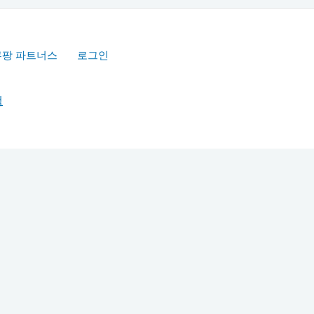
쿠팡 파트너스
로그인
책