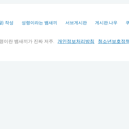
글) 작성
성령이라는 뱀새끼
서브게시판
게시판.나우
실추적" 성령이란 뱀새끼가 진짜 저주.
개인정보처리방침
청소년보호정