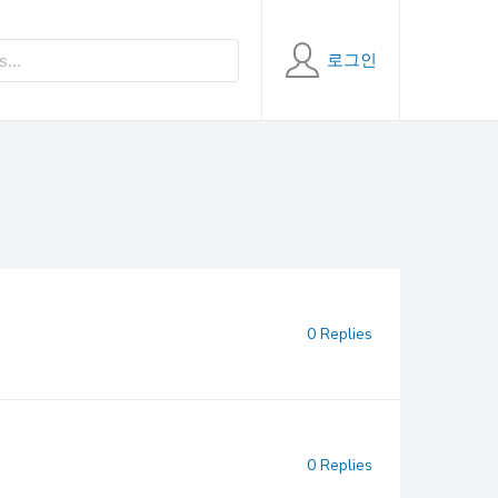
로그인
0 Replies
0 Replies