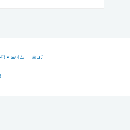
쿠팡 파트너스
로그인
책