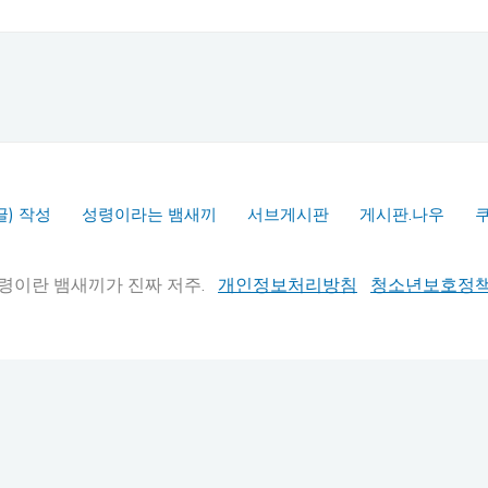
글) 작성
성령이라는 뱀새끼
서브게시판
게시판.나우
실추적" 성령이란 뱀새끼가 진짜 저주.
개인정보처리방침
청소년보호정