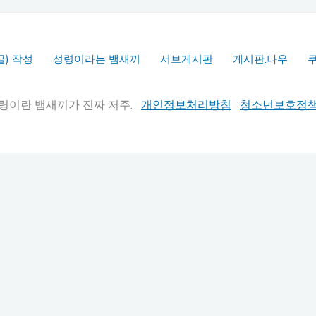
글) 작성
성령이라는 뱀새끼
서브게시판
게시판.나우
실추적" 성령이란 뱀새끼가 진짜 저주.
개인정보처리방침
청소년보호정