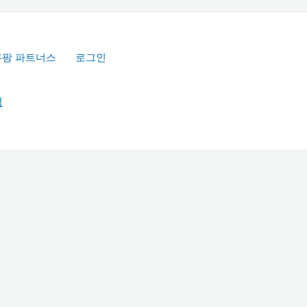
쿠팡 파트너스
로그인
책