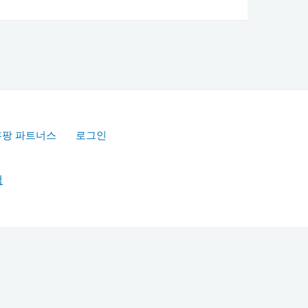
쿠팡 파트너스
로그인
책