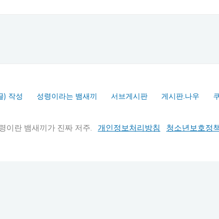
글) 작성
성령이라는 뱀새끼
서브게시판
게시판.나우
실추적" 성령이란 뱀새끼가 진짜 저주.
개인정보처리방침
청소년보호정