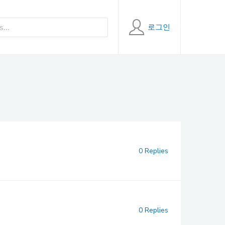
로그인
0 Replies
0 Replies