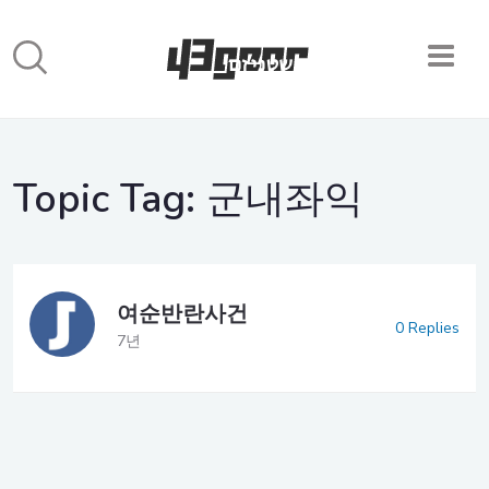
Topic Tag:
군내좌익
여순반란사건
0 Replies
7년